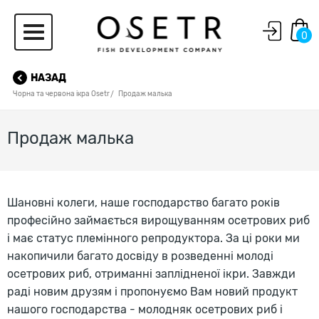
0
НАЗАД
Чорна та червона ікра Osetr
Продаж малька
Продаж малька
Шановні колеги, наше господарство багато років
професійно займається вирощуванням осетрових риб
і має статус племінного репродуктора. За ці роки ми
накопичили багато досвіду в розведенні молоді
осетрових риб, отриманні заплідненої ікри. Завжди
раді новим друзям і пропонуємо Вам новий продукт
нашого господарства - молодняк осетрових риб і