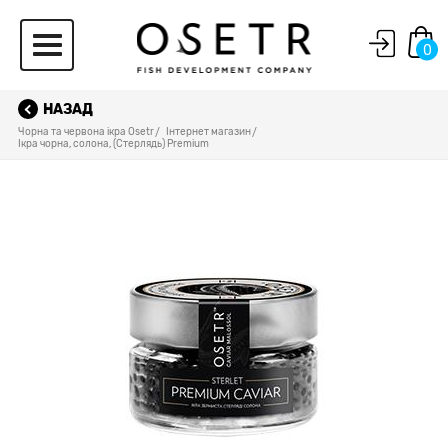
0
НАЗАД
Чорна та червона ікра Osetr
Iнтернет магазин
Iкра чорна, солона, (Стерлядь) Premium