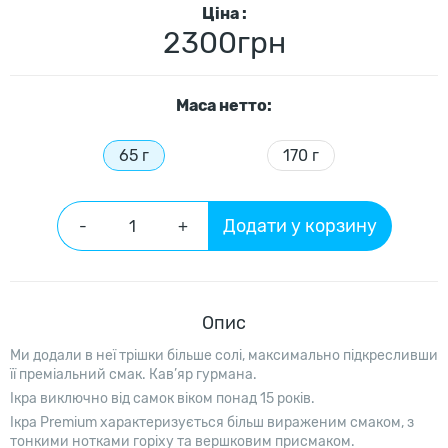
Цiна :
2300грн
Маса нетто:
65 г
170 г
Додати у корзину
-
+
Опис
Ми додали в неї трішки більше солі, максимально підкресливши
її преміальний смак. Кав’яр гурмана.
Ікра виключно від самок віком понад 15 років.
Ікра Premium характеризується більш вираженим смаком, з
тонкими нотками горіху та вершковим присмаком.