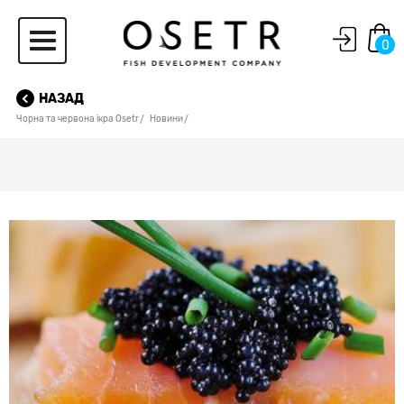
0
НАЗАД
Чорна та червона ікра Osetr
Новини