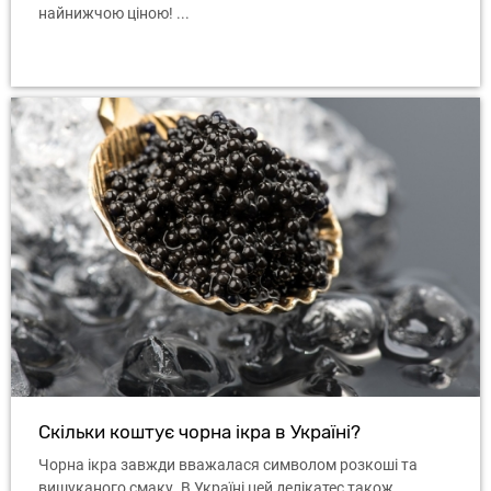
найнижчою ціною! ...
Скільки коштує чорна ікра в Україні?
Чорна ікра завжди вважалася символом розкоші та
вишуканого смаку. В Україні цей делікатес також