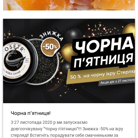
Чорна п'ятниця!
З 27 листопада 2020 р ми запускаємо
довгоочікувану "Чорну п'ятницю"!!! Знижка -50% на ікру
стерляді! Встигніть порадувати себе смачненьким за