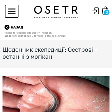
0
НАЗАД
Чорна та червона ікра Osetr
Новини
Щоденник експедиції: Осетрові - останні з могікан
Щоденник експедиції: Осетрові -
останні з могікан