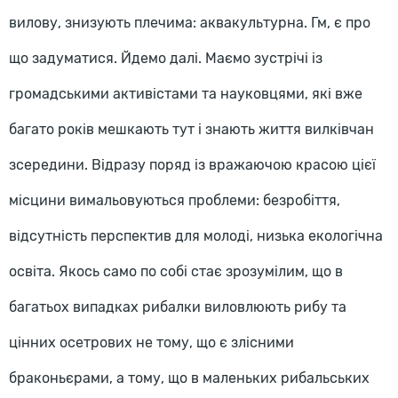
вилову, знизують плечима: аквакультурна. Гм, є про
що задуматися. Йдемо далі. Маємо зустрічі із
громадськими активістами та науковцями, які вже
багато років мешкають тут і знають життя вилківчан
зсередини. Відразу поряд із вражаючою красою цієї
місцини вимальовуються проблеми: безробіття,
відсутність перспектив для молоді, низька екологічна
освіта. Якось само по собі стає зрозумілим, що в
багатьох випадках рибалки виловлюють рибу та
цінних осетрових не тому, що є злісними
браконьєрами, а тому, що в маленьких рибальських