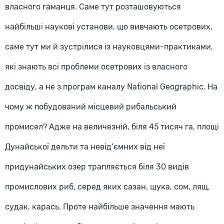
власного гаманця. Саме тут розташовуються
найбільші наукові установи, що вивчають осетрових,
саме тут ми й зустрілися із науковцями-практиками,
які знають всі проблеми осетрових із власного
досвіду, а не з програм каналу National Geographic. На
чому ж побудований місцевий рибальський
промисел? Адже на величезній, біля 45 тисяч га, площі
Дунайської дельти та невід’ємних від неї
придунайських озер трапляється біля 30 видів
промислових риб, серед яких сазан, щука, сом, лящ,
судак, карась. Проте найбільше значення мають