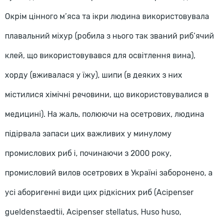
Окрім цінного м’яса та ікри людина використовувала
плавальний міхур (робила з нього так званий риб’ячий
клей, що використовувався для освітлення вина),
хорду (вживалася у їжу), шипи (в деяких з них
містилися хімічні речовини, що використовувалися в
медицині). На жаль, полюючи на осетрових, людина
підірвала запаси цих важливих у минулому
промислових риб і, починаючи з 2000 року,
промисловий вилов осетрових в Україні заборонено, а
усі аборигенні види цих рідкісних риб (Acipenser
gueldenstaedtii, Acipenser stellatus, Huso huso,