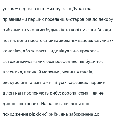
усьому: від назв окремих рукавів Дунаю за
прізвищами перших поселенців-старовірів до декору
рибками та якорями будинків та воріт містян. Усюди
човни: вони просто «припарковані» вздовж «вулиць-
каналів», або ж мають індивідуально прокопані
«стежинки-канали» безпосередньо під будинок
власника, великі й маленькі, човни-«таксі»,
екскурсійні та вантажні. В усіх кафешках першим
ділом нам пропонують рибу: коропа, сома і, як не
дивно, осетрових. На наше запитання про
походження рідкісної риби, яка заборонена до