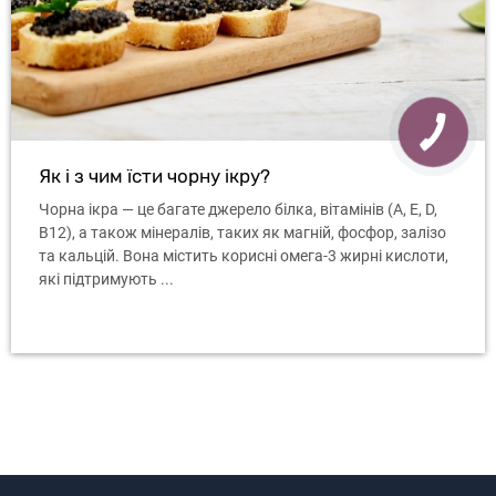
Як і з чим їсти чорну ікру?
Чорна ікра — це багате джерело білка, вітамінів (A, E, D,
B12), а також мінералів, таких як магній, фосфор, залізо
та кальцій. Вона містить корисні омега-3 жирні кислоти,
які підтримують ...