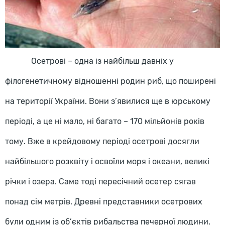
Осетрові – одна із найбільш давніх у
філогенетичному відношенні родин риб, що поширені
на території України. Вони з’явилися ще в юрському
періоді, а це ні мало, ні багато – 170 мільйонів років
тому. Вже в крейдовому періоді осетрові досягли
найбільшого розквіту і освоїли моря і океани, великі
річки і озера. Саме тоді пересічний осетер сягав
понад сім метрів. Древні представники осетрових
були одним із об’єктів рибальства печерної людини.