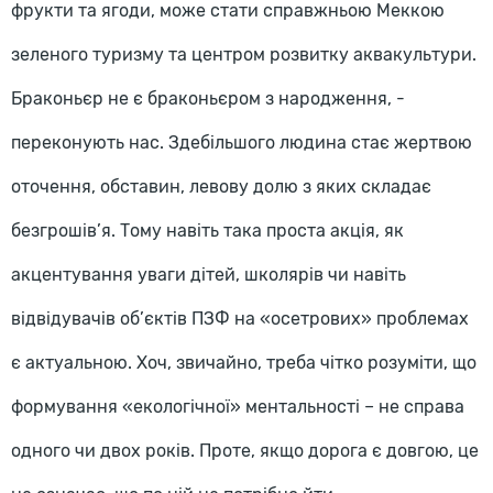
фрукти та ягоди, може стати справжньою Меккою
зеленого туризму та центром розвитку аквакультури.
Браконьєр не є браконьєром з народження, -
переконують нас. Здебільшого людина стає жертвою
оточення, обставин, левову долю з яких складає
безгрошів’я. Тому навіть така проста акція, як
акцентування уваги дітей, школярів чи навіть
відвідувачів об’єктів ПЗФ на «осетрових» проблемах
є актуальною. Хоч, звичайно, треба чітко розуміти, що
формування «екологічної» ментальності – не справа
одного чи двох років. Проте, якщо дорога є довгою, це