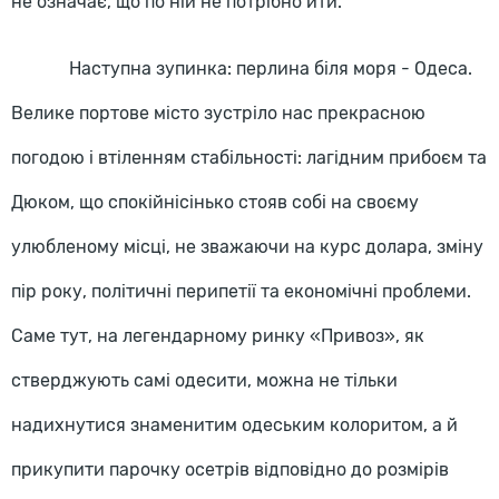
не означає, що по ній не потрібно йти.
Наступна зупинка: перлина біля моря - Одеса.
Велике портове місто зустріло нас прекрасною
погодою і втіленням стабільності: лагідним прибоєм та
Дюком, що спокійнісінько стояв собі на своєму
улюбленому місці, не зважаючи на курс долара, зміну
пір року, політичні перипетії та економічні проблеми.
Саме тут, на легендарному ринку «Привоз», як
стверджують самі одесити, можна не тільки
надихнутися знаменитим одеським колоритом, а й
прикупити парочку осетрів відповідно до розмірів