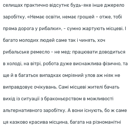
селищах практично відсутнє будь-яке інше джерело
заробітку. «Немає освіти, немає грошей – отже, тобі
пряма дорога у рибалки», - сумно жартують місцеві. І
багато молодих людей саме так і чинять, хоч
рибальське ремесло - не мед: працювати доводиться
в холоді, на вітрі, робота дуже виснажлива фізично, та
ще й в багатьох випадках омріяний улов аж ніяк не
виправдовує очікувань. Самі місцеві жителі бачать
вихід із ситуації з браконьєрством в можливості
альтернативного заробітку. А вони існують, бо ж саме
ця казково красива місцина, багата на різноманітні