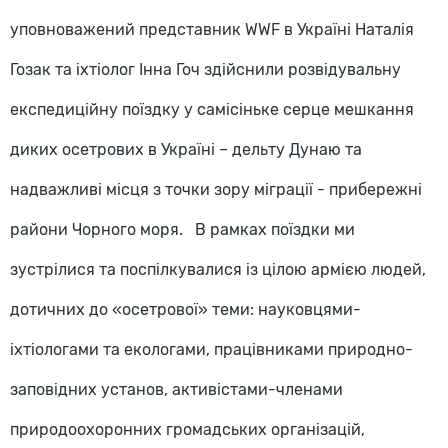
уповноважений представник WWF в Україні Наталія
Гозак та іхтіолог Інна Гоч здійснили розвідувальну
експедиційну поїздку у самісіньке серце мешкання
диких осетрових в Україні – дельту Дунаю та
надважливі місця з точки зору міграції - прибережні
райони Чорного моря. В рамках поїздки ми
зустрілися та поспілкувалися із цілою армією людей,
дотичних до «осетрової» теми: науковцями-
іхтіологами та екологами, працівниками природно-
заповідних установ, активістами-членами
природоохоронних громадських організацій,