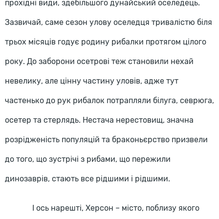
прохідні види, здебільшого дунайський оселедець.
Зазвичай, саме сезон улову оселедця тривалістю біля
трьох місяців годує родину рибалки протягом цілого
року. До заборони осетрові теж становили нехай
невелику, але цінну частину уловів, адже тут
частенько до рук рибалок потрапляли білуга, севрюга,
осетер та стерлядь. Нестача нерестовищ, значна
розрідженість популяцій та браконьєрство призвели
до того, що зустрічі з рибами, що пережили
динозаврів, стають все рідшими і рідшими.
І ось нарешті, Херсон – місто, поблизу якого