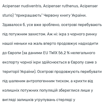
Acipenser nudiventris, Acipenser ruthenus, Acipenser
sturio) “прикрашають” Червону книгу України.
Здавалося б, усе вже зроблено, осетрові перебувають
під потужним захистом. Аж ні: ікра з чорного ринку
нашої неньки на жаль вперто продовжує надходити
до Європи (за даними EU TWIX 56,2 % нелегального
експорту чорної ікри здійснюється в Європу саме з
території України). Осетрові продовжують перебувати
під шаленим антропогенним тиском, а крихти від
колишніх потужних популяцій збереглися лише у
вигляді залишків угрупувань стерляді у