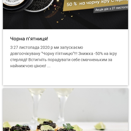
Чорна п'ятниця!
З 27 листопада 2020 р ми запускаємо
довгоочікувану "Чорну п'ятницю"!!! Знижка -50% на ікру
стерляді! Встигніть порадувати себе смачненьким за
найнижчою ціною! ...