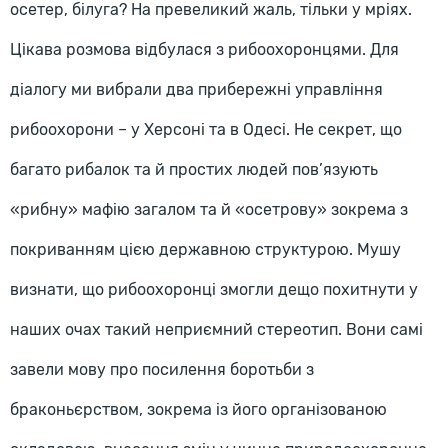
осетер, білуга? На превеликий жаль, тільки у мріях.
Цікава розмова відбулася з рибоохоронцями. Для
діалогу ми вибрали два прибережні управління
рибоохорони – у Херсоні та в Одесі. Не секрет, що
багато рибалок та й простих людей пов’язують
«рибну» мафію загалом та й «осетрову» зокрема з
покриванням цією державною структурою. Мушу
визнати, що рибоохоронці змогли дещо похитнути у
наших очах такий неприємний стереотип. Вони самі
завели мову про посилення боротьби з
браконьєрством, зокрема із його організованою