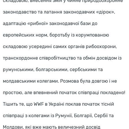
складовою, внесення змін у чинне природоохоронне
законодавство та латання законодавчих «дірок»,
адаптацію «рибної» законодавчої бази до
європейських норм, боротьбу із корумпованою
складовою усередині самих органів рибоохорони,
транскордонне співробітництво та обмін досвідом із
румунськими, болгарськими, сербськими та
молдавськими колегами. Розмова була довгою і не
простою, але впевнений початок співпраці покладено!
Тішить те, що WWF в Україні поклав початок тісній
співпраці з колегами із Румунії, Болгарії, Сербії та
Молдови, які вже мають величезний досвід