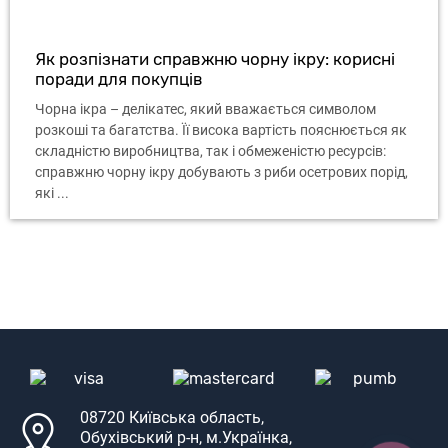
Як розпізнати справжню чорну ікру: корисні
поради для покупців
Чорна ікра – делікатес, який вважається символом
розкоші та багатства. Її висока вартість пояснюється як
складністю виробництва, так і обмеженістю ресурсів:
справжню чорну ікру добувають з риби осетрових порід,
які ...
08720 Київська область,
Обухівський р-н, м.Українка,