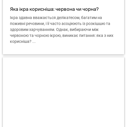
Яка ікра корисніша: червона чи чорна?
Ікра здавна вважається делікатесом, багатим на
поживні речовини, і її часто асоціюють із розкішшю та
здоровим харчуванням. Однак, вибираючи між
червоною та чорною ікрою, виникає питання: яка з них
корисніша? ...