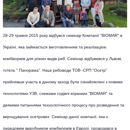
28-29 травня 2015 року відбувся семінар Компанії "BIOMAR" в
Україні, яка займається виготовленням та реалізацією
комбікормів для різних видів риб. Семінар відбувався у Львові,
готель " Панорама". Наші рибоводи ТОВ -СРП "Осетр"
прийнявши участь в даному заході були ознайомлені з новими
технологіями УЗВ, схемами годівлі кормами "BIOMAR" та
деякими питаннями технологічного процесу про розведення та
вирощування осетрових. Семінар даної компанії, яка є
передовим виробником комбікормів в Європі, проводився в