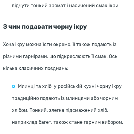
відчути тонкий аромат і насичений смак ікри.
З чим подавати чорну ікру
Хоча ікру можна їсти окремо, її також подають із
різними гарнірами, що підкреслюють її смак. Ось
кілька класичних поєднань:
Млинці та хліб: у російській кухні чорну ікру
традиційно подають із млинцями або чорним
хлібом. Тонкий, злегка підсмажений хліб,
наприклад багет, також стане гарним вибором.