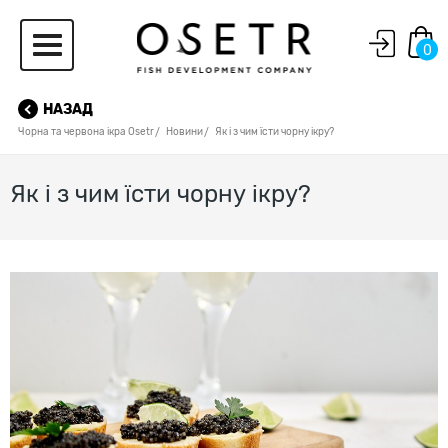
0
НАЗАД
Чорна та червона ікра Osetr
Новини
Як і з чим їсти чорну ікру?
Як і з чим їсти чорну ікру?