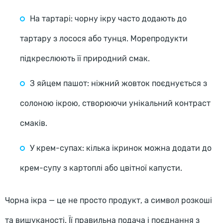
На тартарі: чорну ікру часто додають до
тартару з лосося або тунця. Морепродукти
підкреслюють її природний смак.
З яйцем пашот: ніжний жовток поєднується з
солоною ікрою, створюючи унікальний контраст
смаків.
У крем-супах: кілька ікринок можна додати до
крем-супу з картоплі або цвітної капусти.
Чорна ікра — це не просто продукт, а символ розкоші
та вишуканості. Її правильна подача і поєднання з