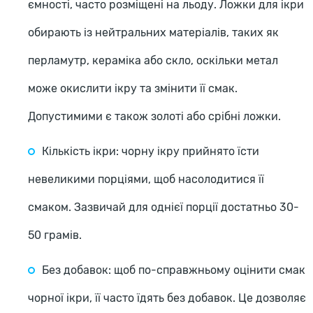
ємності, часто розміщені на льоду. Ложки для ікри
обирають із нейтральних матеріалів, таких як
перламутр, кераміка або скло, оскільки метал
може окислити ікру та змінити її смак.
Допустимими є також золоті або срібні ложки.
Кількість ікри: чорну ікру прийнято їсти
невеликими порціями, щоб насолодитися її
смаком. Зазвичай для однієї порції достатньо 30-
50 грамів.
Без добавок: щоб по-справжньому оцінити смак
чорної ікри, її часто їдять без добавок. Це дозволяє