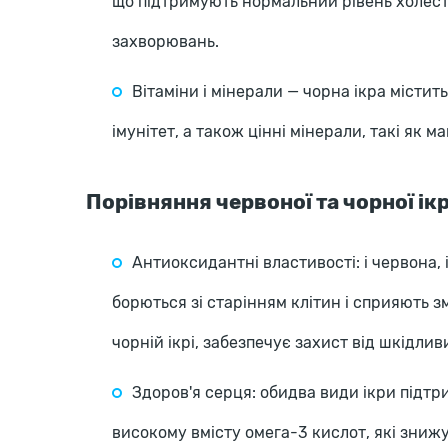
що підтримують нормальний рівень холес
захворювань.
Вітаміни і мінерали — чорна ікра містить
імунітет, а також цінні мінерали, такі як ма
Порівняння червоної та чорної ік
Антиоксидантні властивості: і червона, і
борються зі старінням клітин і сприяють зм
чорній ікрі, забезпечує захист від шкідлив
Здоров'я серця: обидва види ікри підт
високому вмісту омега-3 кислот, які зни