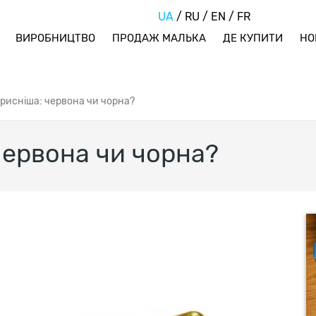
UA
/
RU
/
EN
/
FR
ВИРОБНИЦТВО
ПРОДАЖ МАЛЬКА
ДЕ КУПИТИ
НО
орисніша: червона чи чорна?
червона чи чорна?