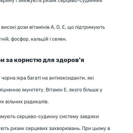
терину і знижують ризик серцево-судинних
 високі дози вітамінів A, D, E, що підтримують
гній, фосфор, кальцій і селен.
ри за користю для здоров'я
 чорна ікра багаті на антиоксиданти, які
іцненню імунітету. Вітамін E, якого більше у
их вільних радикалів.
римують серцево-судинну систему завдяки
жують ризик серцевих захворювань. При цьому в