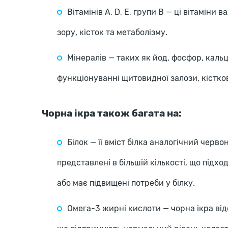
Вітамінів A, D, E, групи B — ці вітаміни 
зору, кісток та метаболізму.
Мінералів — таких як йод, фосфор, кальці
функціонуванні щитовидної залози, кістко
Чорна ікра також багата на:
Білок — її вміст білка аналогічний черво
представлені в більшій кількості, що підх
або має підвищені потреби у білку.
Омега-3 жирні кислоти — чорна ікра ві