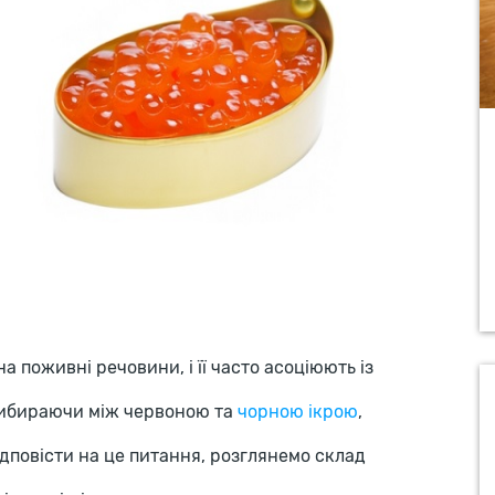
а поживні речовини, і її часто асоціюють із
вибираючи між червоною та
чорною ікрою
,
дповісти на це питання, розглянемо склад