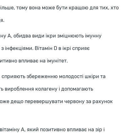
більше, тому вона може бути кращою для тих, хто
я.
міну A, обидва види ікри зміцнюють імунну
 інфекціями. Вітамін D в ікрі сприяє
итивно впливає на імунітет.
і E сприяють збереженню молодості шкіри та
ть вироблення колагену і допомагають
 може дещо перевершувати червону за рахунок
вітаміну A, який позитивно впливає на зір і