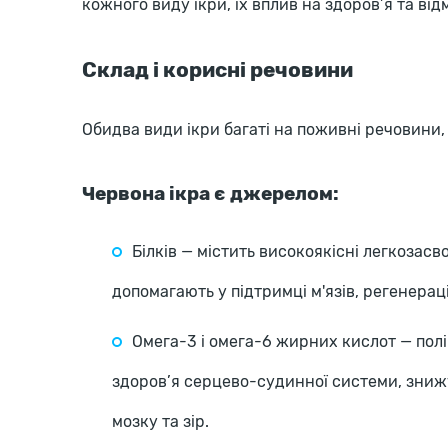
кожного виду ікри, їх вплив на здоров’я та від
Склад і корисні речовини
Обидва види ікри багаті на поживні речовини, 
Червона ікра є джерелом:
Білків — містить високоякісні легкозасво
допомагають у підтримці м'язів, регенераці
Омега-3 і омега-6 жирних кислот — пол
здоров’я серцево-судинної системи, зниж
мозку та зір.