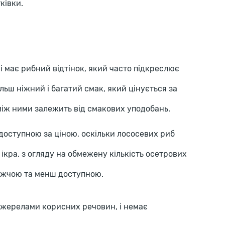
ківки.
 і має рибний відтінок, який часто підкреслює
ільш ніжний і багатий смак, який цінується за
 між ними залежить від смакових уподобань.
ш доступною за ціною, оскільки лососевих риб
 ікра, з огляду на обмежену кількість осетрових
рожчою та менш доступною.
джерелами корисних речовин, і немає