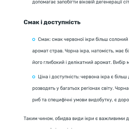
допомагає запобігти віковій дегенерації сіт
Смак і доступність
Смак: смак червоної ікри більш солоний
аромат страв. Чорна ікра, натомість, має б
його глибокий і делікатний аромат. Вибір
Ціна і доступність: червона ікра є біль
розводять у багатьох регіонах світу. Чорна
риб та специфічні умови видобутку, є до
Таким чином, обидва види ікри є важливими 