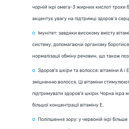
чорній ікрі омега-3 жирних кислот трохи 
акцентує увагу на підтримці здоров’я серц
Імунітет: завдяки високому вмісту віта
систему, допомагаючи організму боротися з
нормалізації обміну речовин, що також поз
Здоров'я шкіри та волосся: вітаміни A 
зміцненню волосся. Ці вітаміни стимулюю
підтримувати здоров'я шкіри. Чорна ікра
більшої концентрації вітаміну E.
Поліпшення зору: у червоній ікрі більше 