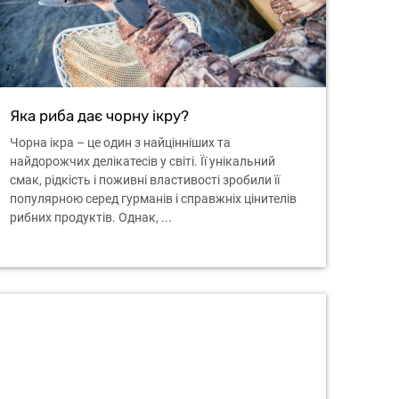
Яка риба дає чорну ікру?
Чорна ікра – це один з найцінніших та
найдорожчих делікатесів у світі. Її унікальний
смак, рідкість і поживні властивості зробили її
популярною серед гурманів і справжніх цінителів
рибних продуктів. Однак, ...