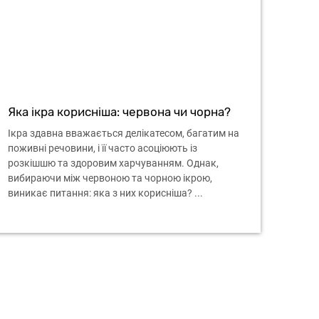
Яка ікра корисніша: червона чи чорна?
Ікра здавна вважається делікатесом, багатим на
поживні речовини, і її часто асоціюють із
розкішшю та здоровим харчуванням. Однак,
вибираючи між червоною та чорною ікрою,
виникає питання: яка з них корисніша? ...